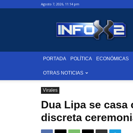
agosto 7, 2026, 11:14 pm
InfoxDos.com
PORTADA
POLÍTICA
ECONÓMICAS
OTRAS NOTICIAS
Virales
Dua Lipa se casa 
discreta ceremon